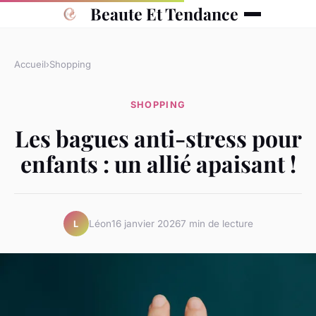
Beaute Et Tendance
Accueil
›
Shopping
SHOPPING
Les bagues anti-stress pour
enfants : un allié apaisant !
Léon
16 janvier 2026
7 min de lecture
L