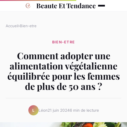
Beaute Et Tendance
Accueil
›
Bien-etre
BIEN-ETRE
Comment adopter une
alimentation végétalienne
équilibrée pour les femmes
de plus de 50 ans ?
Léon
21 juin 2024
6 min de lecture
L